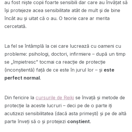
au fost niște copii foarte sensibili dar care au învățat să
îşi protejeze acea sensibilitate atât de mult şi de bine
încât au și uitat că o au. O teorie care ar merita
cercetată.
La fel se întâmplă la cei care lucrează cu oameni cu
probleme: psihologi, doctori, infirmiere – după un timp
se „împietresc” tocmai ca reacție de protecție
(inconştientă) față de ce este în jurul lor – și
este
perfect normal
.
Din fericire la
cursurile de Reiki
se învață și metode de
protecție la aceste lucruri – deci pe de o parte iți
acutizezi sensibilitatea (dacă asta primești) și pe de altă
parte înveți să o și protejezi
conştient
.