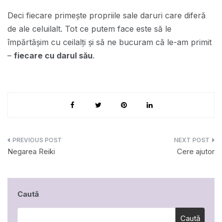
Deci fiecare primește propriile sale daruri care diferă
de ale celuilalt. Tot ce putem face este să le
împărtășim cu ceilalți și să ne bucuram că le-am primit
–
fiecare cu darul său
.
Navigare
Negarea Reiki
Cere ajutor
în
articole
Caută
Caută